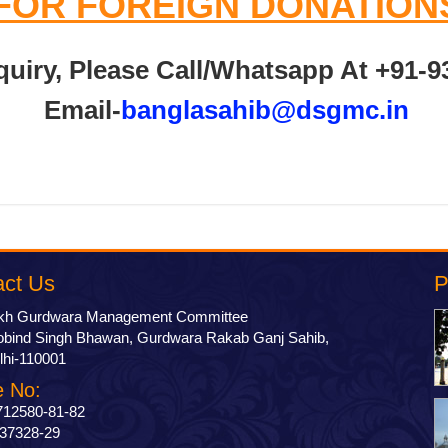
FOR FOREIGN DONATION
quiry, Please Call/Whatsapp At +91-9
Email-
banglasahib@dsgmc.in
act Us
P
ikh Gurdwara Management Committee
bind Singh Bhawan, Gurdwara Rakab Ganj Sahib,
hi-110001
 No:
712580-81-82
37328-29