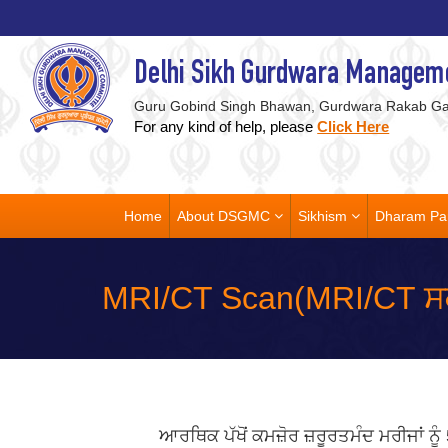
Delhi Sikh Gurdwara Managem
Guru Gobind Singh Bhawan, Gurdwara Rakab Gan
For any kind of help, please
Click Here
Home
About DSGMC
Sikhism
Dharam Pa
MRI/CT Scan(MRI/CT ਸ
ਆਰਥਿਕ ਪੱਖੋਂ ਕਮਜ਼ੋਰ ਜ਼ਰੂਰਤਮੰਦ ਮਰੀਜਾਂ ਨੂੰ