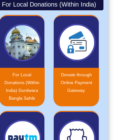
For Local Donations (within India)
For Local
Donate through
Donations (Within
Online Payment
India) Gurdwara
Gateway.
Bangla Sahib