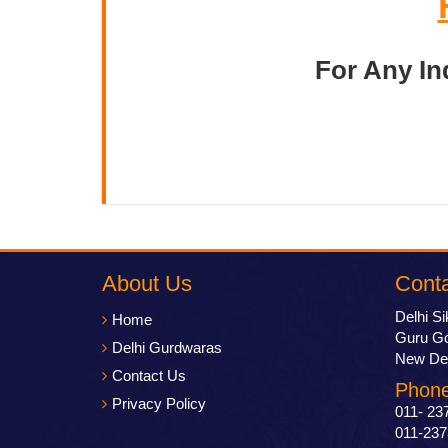
For Any In
About Us
Cont
Delhi S
Home
Guru Go
Delhi Gurdwaras
New Del
Contact Us
Phone
Privacy Policy
011- 23
011-237